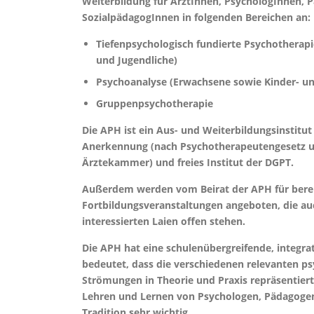
Weiterbildung für ÄrztInnen, PsychologInnen,
SozialpädagogInnen in folgenden Bereichen an:
Tiefenpsychologisch fundierte Psychotherapi
und Jugendliche)
Psychoanalyse (Erwachsene sowie Kinder- un
Gruppenpsychotherapie
Die APH ist ein Aus- und Weiterbildungsinstitut
Anerkennung (nach Psychotherapeutengesetz 
Ärztekammer) und freies Institut der DGPT.
Außerdem werden vom Beirat der APH für bereit
Fortbildungsveranstaltungen angeboten, die a
interessierten Laien offen stehen.
Die APH hat eine schulenübergreifende, integra
bedeutet, dass die verschiedenen relevanten p
Strömungen in Theorie und Praxis repräsentier
Lehren und Lernen von Psychologen, Pädagogen 
Tradition sehr wichtig.