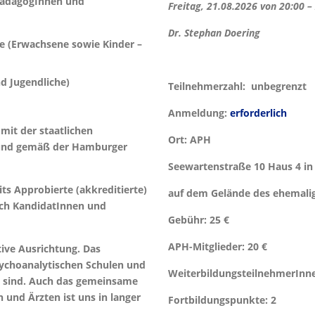
 PädagogInnen und
Freitag, 21.08.2026 von 20:00 –
Dr. Stephan Doering
e (Erwachsene sowie Kinder –
d Jugendliche)
Teilnehmerzahl:
unbegrenzt
Anmeldung:
erforderlich
 mit der staatlichen
Ort:
APH
und gemäß der Hamburger
Seewartenstraße 10 Haus 4 i
s Approbierte (akkreditierte)
auf dem Gelände des ehemal
uch KandidatInnen und
Gebühr:
25 €
APH-Mitglieder:
20 €
tive Ausrichtung. Das
sychoanalytischen Schulen und
WeiterbildungsteilnehmerInn
t sind. Auch das gemeinsame
und Ärzten ist uns in langer
Fortbildungspunkte:
2