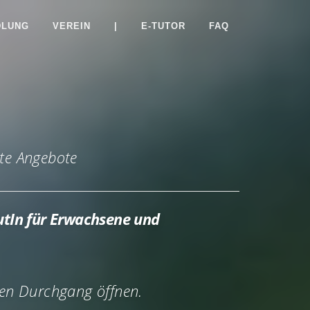
DLUNG
VEREIN
|
E-TUTOR
FAQ
rte Angebote
tIn für Erwachsene und
ten Durchgang öffnen.