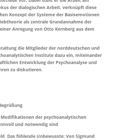
tsmethode
vor. Dabei stellt er die Arbeit am
kus der dialogischen Arbeit, verknüpft diese
chen Konzept der Systeme der Basisemotionen
riebtheorie als zentrale Grundannahme der
r einer Anregung von Otto Kernberg aus dem
staltung die Mitglieder der norddeutschen und
hoanalytischen Institute dazu ein, miteinander
aftlichen Entwicklung der Psychoanalyse und
h­ren zu diskutieren.
Begrüßung
difikationen der psychoanalytischen
nnvoll und notwendig sind
 Das fühlende Unbewusste: Von Sigmund