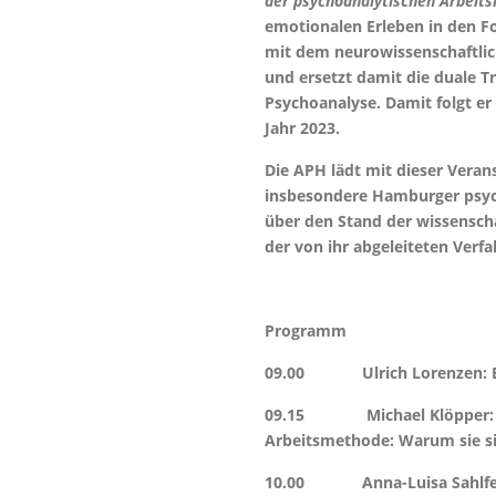
der psy­choanalytischen Arbei
emotionalen Erleben in den Fo
mit dem neurowissenschaftli
und ersetzt damit die duale T
Psychoanalyse. Damit folgt e
Jahr 2023.
Die APH lädt mit dieser Veran
insbesonde­re Hamburger psyc
über den Stand der wissensch
der von ihr abgeleiteten Verfa
Programm
09.00 Ulrich Lorenzen: 
09.15 Michael Klöpper: Mo
Arbeitsmethode: Warum sie si
10.00 Anna-Luisa Sahlfeld