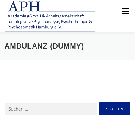
Zum
Inhalt
Menü
springen
AKADEMIE
AMBULANZ/PATIENTENBEHANDLUNG
AMBULANZ (DUMMY)
VEREIN
|
E-TUTOR
FAQ
Suchen
nach: